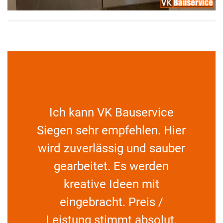
Ich kann VK Bauservice
Siegen sehr empfehlen. Hier
wird zuverlässig und sauber
gearbeitet. Es werden
kreative Ideen mit
eingebracht. Preis /
Leistung stimmt absolut.